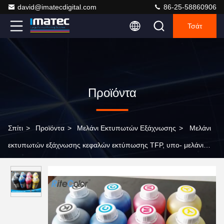
david@imatecdigital.com
86-25-58860906
Τσάτ
Προϊόντα
Σπίτι
>
Προϊόντα
>
Μελάνι Εκτυπωτών Εξάχνωσης
>
Μελάνι
εκτυπωτών εξάχνωσης κεφαλών εκτύπωσης TFP, υπο- μελάνι
χρωστικών ουσιών εκτυπωτών Epson/Mimaki 1 λίτρο