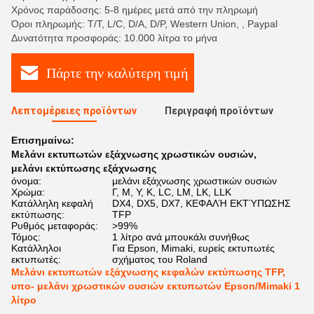
Χρόνος παράδοσης: 5-8 ημέρες μετά από την πληρωμή
Όροι πληρωμής: T/T, L/C, D/A, D/P, Western Union, , Paypal
Δυνατότητα προσφοράς: 10.000 λίτρα το μήνα
Πάρτε την καλύτερη τιμή
Λεπτομέρειες προϊόντων
Περιγραφή προϊόντων
Επισημαίνω:
Μελάνι εκτυπωτών εξάχνωσης χρωστικών ουσιών
,
μελάνι εκτύπωσης εξάχνωσης
όνομα:
μελάνι εξάχνωσης χρωστικών ουσιών
Χρώμα:
Γ, Μ, Υ, Κ, LC, LM, LK, LLK
Κατάλληλη κεφαλή
DX4, DX5, DX7, ΚΕΦΑΛΉ ΕΚΤΎΠΩΣΗΣ
εκτύπωσης:
TFP
Ρυθμός μεταφοράς:
>99%
Τόμος:
1 λίτρο ανά μπουκάλι συνήθως
Κατάλληλοι
Για Epson, Mimaki, ευρείς εκτυπωτές
εκτυπωτές:
σχήματος του Roland
Μελάνι εκτυπωτών εξάχνωσης κεφαλών εκτύπωσης TFP,
υπο- μελάνι χρωστικών ουσιών εκτυπωτών Epson/Mimaki 1
λίτρο