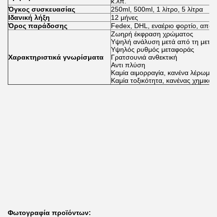
κ.λπ.
Όγκος συσκευασίας
250ml, 500ml, 1 λίτρο, 5 λίτρα
Ιδανική λήξη
12 μήνες
Όρος παράδοσης
Fedex, DHL, εναέριο φορτίο, απο
Ζωηρή έκφραση χρώματος
Υψηλή ανάλυση μετά από τη μετα
Υψηλός ρυθμός μεταφοράς
Χαρακτηριστικά γνωρίσματα
Γρατσουνιά ανθεκτική
Αντι πλύση
Καμία αιμορραγία, κανένα λέρωμα
Καμία τοξικότητα, κανένας χημικός
Φωτογραφία προϊόντων: