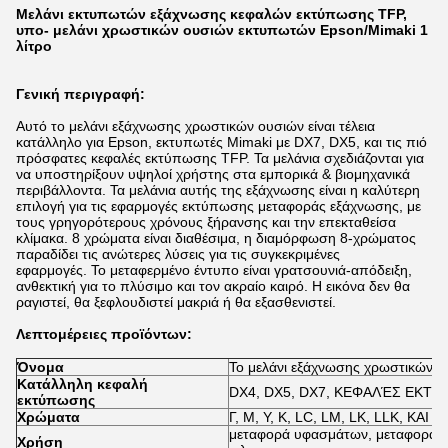
Μελάνι εκτυπωτών εξάχνωσης κεφαλών εκτύπωσης TFP,
υπο- μελάνι χρωστικών ουσιών εκτυπωτών Epson/Mimaki 1
λίτρο
Γενική περιγραφή:
Αυτό το μελάνι εξάχνωσης χρωστικών ουσιών είναι τέλεια
κατάλληλο για Epson, εκτυπωτές Mimaki με DX7, DX5, και τις πιό
πρόσφατες κεφαλές εκτύπωσης TFP. Τα μελάνια
σχεδιάζονται για
να υποστηρίξουν υψηλοί χρήστης στα εμπορικά & βιομηχανικά
περιβάλλοντα. Τα μελάνια αυτής της εξάχνωσης είναι η καλύτερη
επιλογή για τις εφαρμογές εκτύπωσης μεταφοράς εξάχνωσης, με
τους γρηγορότερους χρόνους ξήρανσης και την επεκταθείσα
κλίμακα. 8 χρώματα είναι διαθέσιμα, η
διαμόρφωση 8-χρώματος
παραδίδει τις ανώτερες λύσεις για τις συγκεκριμένες
εφαρμογές.
Το μεταφερμένο έντυπο είναι γρατσουνιά-απόδειξη,
ανθεκτική για το πλύσιμο και τον ακραίο καιρό. Η εικόνα δεν θα
ραγιστεί, θα ξεφλουδιστεί μακριά ή θα εξασθενιστεί.
Λεπτομέρειες προϊόντων:
Όνομα
Το μελάνι εξάχνωσης χρωστικών ου
Κατάλληλη κεφαλή
DX4, DX5, DX7, ΚΕΦΑΛΈΣ ΕΚΤ
εκτύπωσης
Χρώματα
Γ, Μ, Υ, Κ, LC, LM, LK, LLK, ΚΑΙ
μεταφορά υφασμάτων, μεταφορά υ
Χρήση