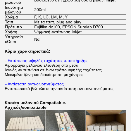
Βασισμένο στη χρωστική ουσία μελάνι Inkjet
μελανιού
Ικανότητα
200ml
μελανιού
Χρώμα
Γ, Κ, LC, LM, Μ, Υ
Τσιπ
Με τα τσιπ, plug and play
Πρότυπο
Fujifilm dx100, EPSON Surelab D700
Χρήση
Ψηφιακή εκτύπωση Inkjet
Υπηρεσία
Ναι
cOem
Κύρια χαρακτηριστικά:
--
Εκτύπωση υψηλής ταχύτητας υποστήριξης
Αιμορραγία μελανιού ελεύθερη στα μέσα
Ικανός να τυπώσει σε έναν τρόπο υψηλής ταχύτητας
Μειωμένα ζώνη και διακόσμηση με χάντρες
--Αντίσταση αντι-οινοπνεύματος
Εντυπωσιακά βελτιώστε την αντίσταση αντι-οινοπνεύματος
Κασέτα μελανιού Compatiable:
Αρχικός/compatiable