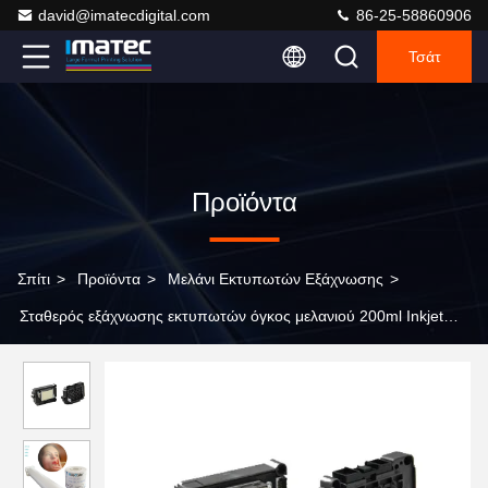
david@imatecdigital.com
86-25-58860906
Τσάτ
Προϊόντα
Σπίτι
>
Προϊόντα
>
Μελάνι Εκτυπωτών Εξάχνωσης
>
Σταθερός εξάχνωσης εκτυπωτών όγκος μελανιού 200ml Inkjet
μελανιού βασισμένος στη χρωστική ουσία ευνοϊκός για το
περιβάλλον