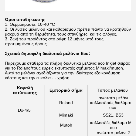
Όροι αποθήκευσης
Θερμοκρασία: 10-40 °C
Οι λύσεις μελανιού και καθαρισμού πρέπει πάντα να κρατηθούν
μακρυά από τη θερμότητα, τους σπινθήρες, και τις φλόγες.
Ζωή του προϊόντος στο ράφι: 12 μήνες υπό τους
προτιμημένους όρους.
Σχετικά δημοφιλή διαλυτικά μελάνια Eco:
Παρέχουμε σταθερά τα πλήρη διαλυτικά μελάνια eco Inkjet σειράς
για το Roland/τους ευρείς εκτυπωτές σχήματος Mimaki/mutoh.
Αυτά τα μελάνια σχεδιάζονται για την ιδιαίτερες εξοικονόμηση
κόστους και την ευκολία - - χρήση.
Κεφαλή
Εμπορικό σήμα
Τύπος μελανιού
εκτύπωσης
ανώτατο μελάνι
Roland
κολλοειδούς διαλύματο
eco
Dx-4/5
Mimaki
SS21, BS3
κολλοειδές διάλυμα Ma
Mutoh
eco
ανώτατο μελάνι 2