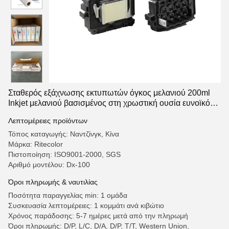
Σταθερός εξάχνωσης εκτυπωτών όγκος μελανιού 200ml
Inkjet μελανιού βασισμένος στη χρωστική ουσία ευνοϊκός
για το περιβάλλον
Λεπτομέρειες προϊόντων
Τόπος καταγωγής: Ναντζίνγκ, Κίνα
Μάρκα: Ritecolor
Πιστοποίηση: ISO9001-2000, SGS
Αριθμό μοντέλου: Dx-100
Όροι πληρωμής & ναυτιλίας
Ποσότητα παραγγελίας min: 1 ομάδα
Συσκευασία λεπτομέρειες: 1 κομμάτι ανά κιβώτιο
Χρόνος παράδοσης: 5-7 ημέρες μετά από την πληρωμή
Όροι πληρωμής: D/P, L/C, D/A, D/P, T/T, Western Union,