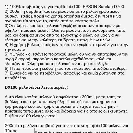
1) 100% συμβατός για για Fujifilm dx100, EPSON Surelab D700
2) 200ml η συμβατή κασέτα μελανιού με το μελάνι χρωστικών
ουσιών, εσείς μπορεί να χρησιμοποιήσει άμεσα, δεν πρέπει να
αγοράσει τίποτα για το, εκτός από το κόστος πολύ.
3)Οι πλήρεις κασέτες μελανιού γεμίζονται εκ των προτέρων με
υψηλό - ποιοτικό μελάνι. Όλα τα μελάνια που πωλούμε είναι από
μας και δοκιμασμένος από το εργαστήριο μελανιού μας για να
εξασφαλίσουν την καλύτερη επίδραση τυπωμένων υλών.
4) Η χρήση βολικά, εσείς δεν πρέπει να γεμίσει το μελάνι για αυτήν
την κασέτα
5) Υψηλός - οι τσάντες ποιοτικού μελανιού για να αποτρέψουν την
υγρή διαρροή, ακροφύσιο κασετών σχεδιάζονται καλά και
εξετάζονται. Όλη η κασέτα μελανιού είναι προ-και έλεγξε.
6) Η πιό πρόσφατη έκδοση του τσιπ κασετών, αποδίδει σταθερά.
7) Ευνοϊκός για το περιβάλλον, ασφαλής και καμία ρύπανση στο
περιβάλλον
DX100 μελανώνει λεπτομερώς:
Αυτό είναι κασέτα μελανιού ασφαλίστρου 200ml, με τα τσιπ, το
βούλωμα και την τυπωμένη ύλη. Προσφέρεται με σημαντικά
χαμηλότερο κόστος, χωρίς απώλεια της ταχύτητας, υψηλής -
ποιοτικές τυπωμένες ύλες και διάρκεια για τις οποίες οι εκτυπωτές
Fujifilm dx100 είναι γνωστοί.
200ml τα μελάνια συμβατά για τον εκτυπωτή fuji dx100 μελανώνουν 
Τύπος