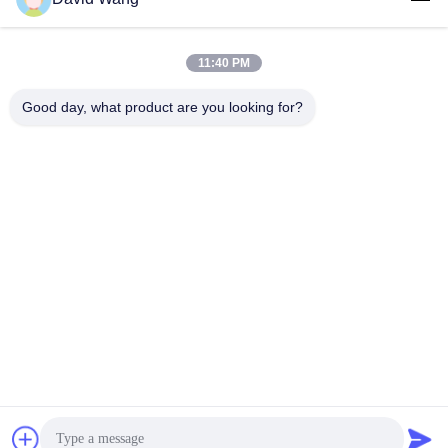
μεταφοράς θερμότητας
11:40 PM
Good day, what product are you looking for?
Imatec Imaging Co., Ltd.
david@imatecdigital.com
86-25-58860906
Δρόμος #19 Xinghuo, ζώνη ανάπτυξης υψηλής
τεχνολογίας, Ναντζίνγκ, Κίνα, 210032
Καλή ποιότητα της Κίνας Καμβάς βαμβακιού Inkjet
Προμηθευτής. Πνευματικά δικαιώματα © 2016-2026 Imatec
Imaging Co., Ltd. . Διατηρούνται όλα τα πνευματικά
δικαιώματα.