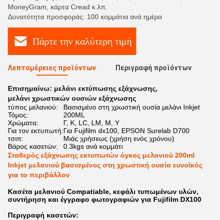
MoneyGram, κάρτα Cread κ.λπ.
Δυνατότητα προσφοράς: 100 κομμάτια ανά ημέρα
Πάρτε την καλύτερη τιμή
Λεπτομέρειες προϊόντων
Περιγραφή προϊόντων
Επισημαίνω:
μελάνι εκτύπωσης εξάχνωσης
,
μελάνι χρωστικών ουσιών εξάχνωσης
τύπος μελανιού:
Βασισμένο στη χρωστική ουσία μελάνι Inkjet
Τόμος:
200ML
Χρώματα:
Γ, Κ, LC, LM, Μ, Υ
Για τον εκτυπωτή:
Για Fujifilm dx100, EPSON Surelab D700
τσιπ:
Μιάς χρήσεως (χρήση ενός χρόνου)
Βάρος κασετών:
0.3kgs ανά κομμάτι
Σταθερός εξάχνωσης εκτυπωτών όγκος μελανιού 200ml
Inkjet μελανιού βασισμένος στη χρωστική ουσία ευνοϊκός
για το περιβάλλον
Κασέτα μελανιού Compatiable, κεφάλι τυπωμένων υλών,
συντήρηση και έγγραφο φωτογραφιών για Fujifilm DX100
Περιγραφή κασετών: