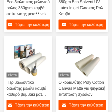
Eco διαλυτικός μελανιού
380gm Eco Solvent UV
ρόλος 380gsm καμβά
Latex Inkjet Γλασκός Ρολ
εκτύπωσης μεταλλινών
Καμβά
ψηφιακός για τους
Πάρτε την καλύτερη
Πάρτε την καλύτερη
εκτυπωτές
τιμή
τιμή
Βίντεο
Βίντεο
Περιβαλλοντικό
Οικοδιαλύτης Poly Cotton
διαλύτης μελάνι καμβά
Canvas Matte για ψηφιακή
καθαρό βαμβάκι ματ
εκτύπωση σχεδίων
360gm για ψηφιακή
Πάρτε την καλύτερη
Πάρτε την καλύτερη
εκτύπωση