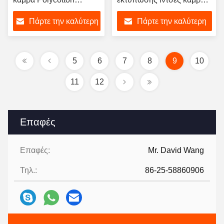
μεταλλινών Inkjet
μεταλλινών στο πάχος
Πάρτε την καλύτερη
Πάρτε την καλύτερη
21mil
τιμή
τιμή
5
6
7
8
9
10
11
12
Επαφές
Επαφές:
Mr. David Wang
Τηλ.:
86-25-58860906