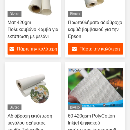
Βίντεο
Βίντεο
Ματ 420gm
Πρωταθλήματα αδιάβροχο
Πολυκαμβάνο Καμβά για
καμβά βαμβακιού για την
εκτύπωση με μελάνι
Epson
Πάρτε την καλύτερη
Πάρτε την καλύτερη
τιμή
τιμή
Βίντεο
Βίντεο
Αδιάβροχη εκτύπωση
60 420gsm PolyCotton
μεγάλου σχήματος
Inkjet ψηφιακού
καμβά Polycotton
εκτύπωσης ίντσες καμβά