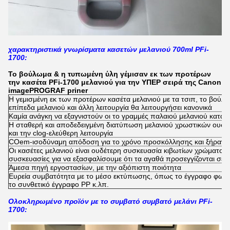
χαρακτηριστικά γνωρίσματα κασετών μελανιού 700ml PFi-
1700:
Το βούλωμα & η τυπωμένη ύλη γέμισαν εκ των προτέρων
την κασέτα PFi-1700 μελανιού για την ΥΠΕΡ σειρά της Canon
imagePROGRAF priner
Η γεμισμένη εκ των προτέρων κασέτα μελανιού με τα τσιπ, το βούλω
επίπεδα μελανιού και άλλη λειτουργία θα λειτουργήσει κανονικά
Καμία ανάγκη να εξαγνιστούν οι το γραμμές παλαιού μελανιού κατά α
Η σταθερή και αποδεδειγμένη διατύπωση μελανιού χρωστικών ουσιών
και την clog-ελεύθερη λειτουργία
COem-ισοδύναμη απόδοση για το χρόνο προσκόλλησης και ξήρανσ
Οι κασέτες μελανιού είναι ουδέτερη συσκευασία κιβωτίων χρώματος, 
συσκευασίες για να εξασφαλίσουμε ότι τα αγαθά προσεγγίζονται σε
Άμεσα πηγή εργοστασίων, με την αξιόπιστη ποιότητα
Ευρεία συμβατότητα με το μέσο εκτύπωσης, όπως το έγγραφο φωτογρ
το συνθετικό έγγραφο PP κ.λπ.
Ολοκληρωμένο προϊόν με το συμβατό συμβατό μελάνι PFi-
1700: