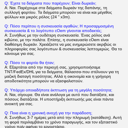
Q: Έχετε τα δείγματα που παρέχουν; Είναι δωρεάν;
Α: Ναι. Παρέχουμε στα δείγματα δωρεάν της δαπάνης, τη
συλλογή φορτίου. Τα δείγματα μπορούν να είναι και μέγεθος
φύλλων και μικρός ρόλος (24 " x3m).
Q: Πόσο περίπου η συσκευασία αγαθών; Η προσαρμοσμένη
συσκευασία & το λογότυπο cOem γίνονται αποδεκτές;
Α: Συνήθως με την ουδέτερη συσκευασία. Ένας ρόλος ανά
κιβώτιο, με την παλέτα. Επίσης, η συσκευασία cOem είναι
διαθέσιμη δωρεάν. Χρειάζεστε να μας ενημερώσετε ακριβώς οι
πληροφορίες σας λογότυπων & συσκευασίας λεπτομερώς. Θα το
κάνουμε για σας.
Q: Πόσο το φορτίο θα ήταν;
Α: Εξαρτάται από την περιοχή σας, χρησιμοποιήσαμε
TNT/FedEx/DHL για τα δείγματα, θάλασσα-που στέλνουν για τη
μαζική διαταγή ποσότητας. Αλλά η οικονομία και η γρήγορη
αποδοτικότητα μπορούν να εξασφαλιστούν.
Q: Υπάρχει οποιαδήποτε έκπτωση για τη μεγάλη ποσότητα;
Α: Ναι, σίγουρα. Θα είναι ανάλογα με αυτό που διατάξατε, και
πόσους διατάζεται. Η υποστήριξη έκπτωσής μας είναι πάντα
ανοικτή για σας.
Q: Ποια είναι η χρονική ανοχή για την παράδοση;
Α: Συνήθως 3-7 ημέρες μετά από την πληρωμή (κατάθεση). Αυτή
τη φορά περιλαμβάνει το χρόνο παραγωγής, και τον εξεταστικό
χρόνο πρίν αφήνει το εργοστάσιο.