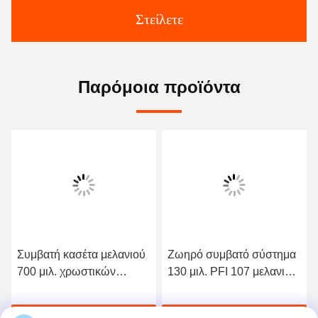
Στείλετε
Παρόμοια προϊόντα
Συμβατή κασέτα μελανιού
Ζωηρό συμβατό σύστημα
700 μιλ. χρωστικών
130 μιλ. PFI 107 μελανιών
ουσιών για τη Canon PFI -
σχήματος χρώματος ευρύ
706, μελάνι iPF8400/9400
για τους εκτυπωτές της