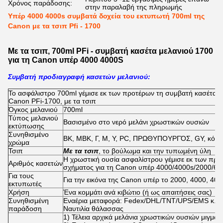
Χρόνος παράδοσης:
στην παραλαβή της πληρωμής
Υπέρ 4000 4000s συμβατά δοχεία του εκτυπωτή 700ml της
Canon με τα τσιπ Pfi - 1700
Με τα τσιπ, 700ml PFi - συμβατή κασέτα μελανιού 1700
για τη Canon υπέρ 4000 4000S
Συμβατή προδιαγραφή κασετών μελανιού:
Το ασφάλιστρο 700ml γέμισε εκ των προτέρων τη συμβατή κασέτα μ
Canon PFi-1700, με τα τσιπ
Όγκος μελανιού
700ml
Τύπος μελανιού
Βασισμένο στο νερό μελάνι χρωστικών ουσιών
εκτύπωσης
Συνηθισμένο
BK, MBK, Γ, Μ, Υ, PC, ΠΡΩΘΥΠΟΥΡΓΌΣ, GY, κόκκι
χρώμα
Τσιπ
Με τα τσιπ
, το βούλωμα και την τυπωμένη ύλη
Η χρωστική ουσία ασφαλίστρου γέμισε εκ των προτ
Αριθμός κασετών
σχήματος για τη Canon υπέρ 4000/4000s/2000/60
Για τους
Για την εικόνα της Canon υπέρ το 2000, 4000, 400
εκτυπωτές
Χρήση
Ένα κομμάτι ανά κιβώτιο (ή ως απαιτήσεις σας)
Συνηθισμένη
Εναέρια μεταφορά: Fedex/DHL/TNT/UPS/EMS κ.λπ
παράδοση
Ναυτιλία θάλασσας
1) Τέλεια αρχικά μελάνια χρωστικών ουσιών μιγμάτ