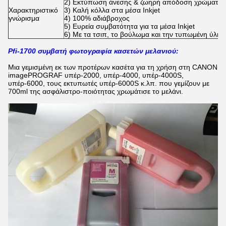
2) Εκτύπωση άνεσης & ζωηρή απόδοση χρώματος
Χαρακτηριστικό
3) Καλή κόλλα στα μέσα Inkjet
γνώρισμα
4) 100% αδιάβροχος
5) Ευρεία συμβατότητα για τα μέσα Inkjet
6) Με τα τσιπ, το βούλωμα και την τυπωμένη ύλη, 
Pfi-1700 συμβατή φωτογραφία κασετών μελανιού:
Μια γεμισμένη εκ των προτέρων κασέτα για τη χρήση στη CANON
imagePROGRAF υπέρ-2000, υπέρ-4000, υπέρ-4000S,
υπέρ-6000, τους εκτυπωτές υπέρ-6000S κ.λπ. που γεμίζουν με
700ml της ασφάλιστρο-ποιότητας χρωμάτισε το μελάνι.