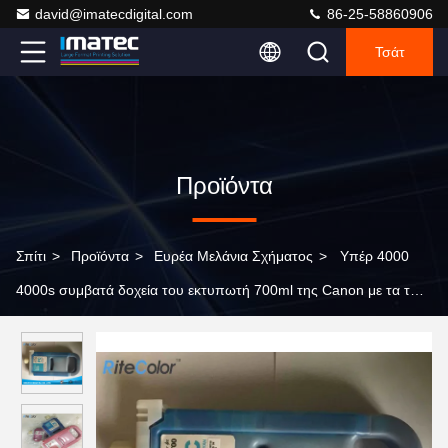
david@imatecdigital.com
86-25-58860906
Τσάτ
Προϊόντα
Σπίτι
>
Προϊόντα
>
Ευρέα Μελάνια Σχήματος
>
Υπέρ 4000
4000s συμβατά δοχεία του εκτυπωτή 700ml της Canon με τα τσιπ
Pfi - 1700