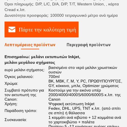
Όροι πληρωμής: D/P, L/C, D/A, D/P, T/T, Western Union, , κάρτα
Cread κ.λπ.
Δυνατότητα προσφοράς: 100000 τετραγωνικό μέτρο ανά ημέρα
Πάρτε την καλύτερη τιμή
Λεπτομέρειες προϊόντων
Περιγραφή προϊόντων
Επισημαίνω:
μελάνι εκτυπωτών Inkjet
,
μελάνι μεγάλου σχήματος
βασισμένο στο νερό μελάνι χρωστικών
ευρύ μελάνι σχήματος:
ουσιών
Όγκος μελανιού:
700ml
BK, MBK, Γ, Μ, Υ, PC, ΠΡΩΘΥΠΟΥΡΓΌΣ,
Χρώμα:
GY, κόκκινο, μπλε, Optimizer χρώματος
Συμβατό πρότυπο για
Κοστούμι για την εικόνα υπέρ
τον εκτυπωτή της
2000/4000/4000S/6000/6000S κ.λπ. της
Canon:
Canon
Χρήση:
Ψηφιακή εκτύπωση Inkjet
Fedex, DHL, UPS, TNT κ.λπ. (από σπίτι
Παράδοση τρόπο:
σε σπίτι) ή θάλασσα
1 κομμάτι ανά κιβώτιο + 12 κομμάτια ανά
Συσκευασία:
το χαρτοκιβώτιο + παλέτα
Περίπου 5 -12 εργάσιμες ημέρες επάνω